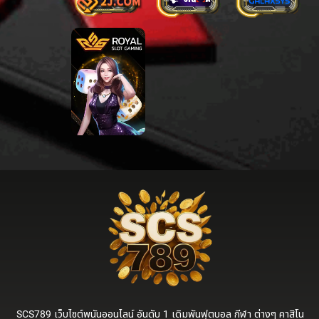
SCS789 เว็บไซต์พนันออนไลน์ อันดับ 1 เดิมพันฟุตบอล กีฬา ต่างๆ คาสิโน