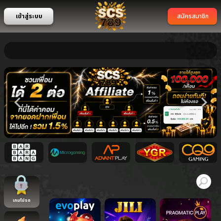
เข้าสู่ระบบ
สมัครสมาชิก
เกมโปรด